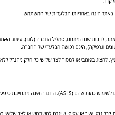
לקוח.
חני באתר, לרבות שם המתחם, סמליל החברה (לוגו), עיצוב האתר
ונים וגרפיקה), הינם רכושה הבלעדי של החברה.
להפיץ, להציג בפומבי או למסור לצד שלישי כל חלק מהנ"ל 
4.1. האתר והתכנים בו מוצעים לשימוש כמות שהם (AS IS). ה
ות לכל נזק, ישיר או עקיף, שייגרם למשתמש או לצד שלישי