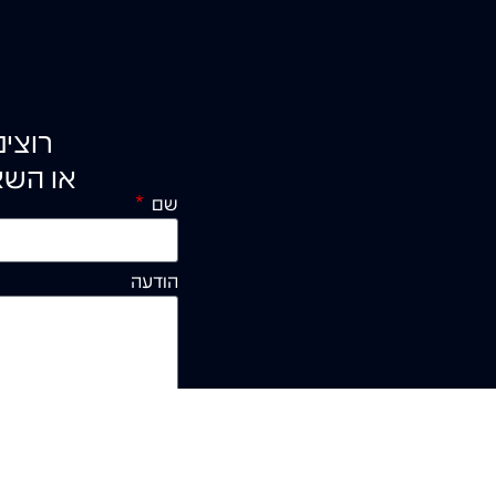
רוצי
או השא
שם
הודעה
קראתי ואני מאשר/ת