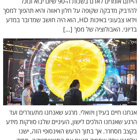
הייתם אומרים לאדם בשנות ה-90 שיום יבוא ונוכל
להדביק מדבקה שקופה על חלון ראווה והיא תהפוך למסך
וידאו צבעוני באיכות HD, הוא היה חושב שמדובר במדע
בדיוני. האבולוציה של מסך […]
אנחנו חיים בעידן ויזואלי. מרגע שאנחנו מתעוררים ועד
הרגע שאנחנו הולכים לישון, העיניים שלנו סורקות מידע
בקצב מסחרר. אך בתוך הרעש האינסופי הזה, ישנו