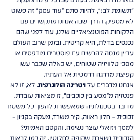
בואו נודה באמת. בעולם שבו כל פינה צועקת
"תשומת לב!", להיות סתם "עוד עסק" זה פשוט
לא מספיק. הדרך שבה אנחנו מתקשרים עם
הלקוחות הפוטנציאליים שלנו, עוד לפני שהם
נכנסים בדלת, היא קריטית. ובזמן שרוב העולם
עדיין מנסה להרשים עם פוסטרים מודפסים או
מסכי טלוויזיה שטוחים, יש כאלה שכבר עשו
קפיצת מדרגה דרמטית אל העתיד.
אנחנו מדברים על
ויטרינה הולוגרפית
. לא, זו לא
פנטזיה מ"מסע בין כוכבים", זו מציאות עובדת.
מדובר בטכנולוגיה שמאפשרת להפוך כל משטח
זכוכית – חלון ראווה, קיר משרד, מעקה בקניון –
למסך ויזואלי עוצר נשימה. והקסם האמיתי?
הזכוכית נשארת שקופה לחלוטין. זה כמו לראות