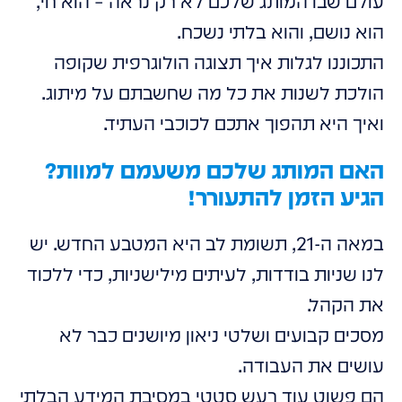
עולם שבו המותג שלכם לא רק נראה – הוא חי,
הוא נושם, והוא בלתי נשכח.
התכוננו לגלות איך תצוגה הולוגרפית שקופה
הולכת לשנות את כל מה שחשבתם על מיתוג.
ואיך היא תהפוך אתכם לכוכבי העתיד.
האם המותג שלכם משעמם למוות?
הגיע הזמן להתעורר!
במאה ה-21, תשומת לב היא המטבע החדש. יש
לנו שניות בודדות, לעיתים מילישניות, כדי ללכוד
את הקהל.
מסכים קבועים ושלטי ניאון מיושנים כבר לא
עושים את העבודה.
הם פשוט עוד רעש סטטי במסיבת המידע הבלתי