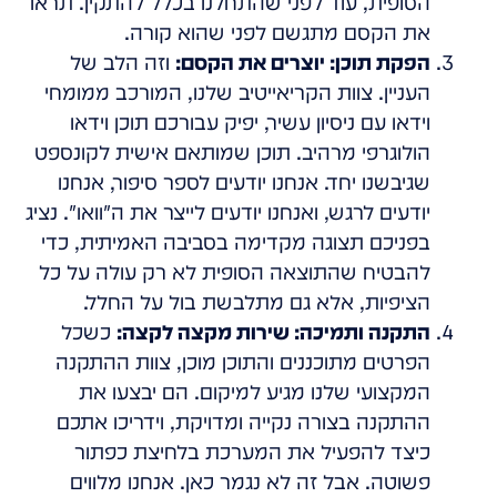
הסופית, עוד לפני שהתחלנו בכלל להתקין. תראו
את הקסם מתגשם לפני שהוא קורה.
הפקת תוכן: יוצרים את הקסם:
וזה הלב של
העניין. צוות הקריאייטיב שלנו, המורכב ממומחי
וידאו עם ניסיון עשיר, יפיק עבורכם תוכן וידאו
הולוגרפי מרהיב. תוכן שמותאם אישית לקונספט
שגיבשנו יחד. אנחנו יודעים לספר סיפור, אנחנו
יודעים לרגש, ואנחנו יודעים לייצר את ה"וואו". נציג
בפניכם תצוגה מקדימה בסביבה האמיתית, כדי
להבטיח שהתוצאה הסופית לא רק עולה על כל
הציפיות, אלא גם מתלבשת בול על החלל.
התקנה ותמיכה: שירות מקצה לקצה:
כשכל
הפרטים מתוכננים והתוכן מוכן, צוות ההתקנה
המקצועי שלנו מגיע למיקום. הם יבצעו את
ההתקנה בצורה נקייה ומדויקת, וידריכו אתכם
כיצד להפעיל את המערכת בלחיצת כפתור
פשוטה. אבל זה לא נגמר כאן. אנחנו מלווים