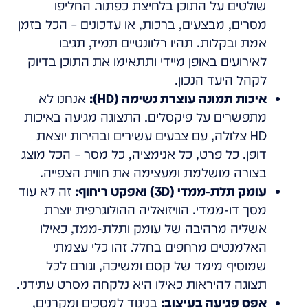
שולטים על התוכן בלחיצת כפתור. החליפו
מסרים, מבצעים, ברכות, או עדכונים – הכל בזמן
אמת ובקלות. תהיו רלוונטיים תמיד, תגיבו
לאירועים באופן מיידי ותתאימו את התוכן בדיוק
לקהל היעד הנכון.
איכות תמונה עוצרת נשימה (HD):
אנחנו לא
מתפשרים על פיקסלים. התצוגה מגיעה באיכות
HD צלולה, עם צבעים עשירים ובהירות יוצאת
דופן. כל פרט, כל אנימציה, כל מסר – הכל מוצג
בצורה מושלמת ומעצימה את חווית הצפייה.
עומק תלת-ממדי (3D) ואפקט ריחוף:
זה לא עוד
מסך דו-ממדי. הוויזואליה ההולוגרפית יוצרת
אשליה מרהיבה של עומק ותלת-ממד, כאילו
האלמנטים מרחפים בחלל. זהו כלי עצמתי
שמוסיף מימד של קסם ומשיכה, וגורם לכל
תצוגה להיראות כאילו היא נלקחה מסרט עתידני.
אפס פגיעה בעיצוב:
בניגוד למסכים ומקרנים,