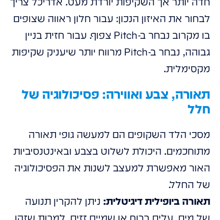
חדה יותר אך השקיפות יורדת מעט. אדריכל צריך
לבחור את האיזון הנכון: עבור חלון ראווה שצופים
בו מקרוב נבחר ב-Pitch צפוף. עבור חזית בניין
גבוהה, נבחר ב-Pitch מרווח יותר שיעניק שקיפות
מקסימלית.
תאורה, צבע ואווירה: פסיכולוגיה של
חלל
מסכי הלד השקופים הם למעשה גופי תאורה
מתוחכמים. היכולת לשלוט בצבע ובאינטנסיביות
האור מאפשרת למעצב לשנות את הפסיכולוגיה
של החלל.
תאורה ביופילית דיגיטלית:
ניתן להקרין תנועה
של מים, עלים ברוח או שמיים זזים. למרות שזהו