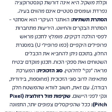
וקלת משקל. היא אינה דורשת קונסטרוקציה
נפרדת ועומסים סטטיים אינם מהווים בעיה.
הסתרת תשתיות:
האתגר העיקרי הוא אסתטי –
הסתרת הבקרים והחיווט. היריעות מתחברות
לפסי הולכה דקיקים. מומלץ לתכנן מראש
פרופילים היקפיים (כמו פרופילי U) במסגרת
החלון, בתוכם ניתן להחביא את הכבלים
השטוחים ואת ספקי הכוח. תכנון מוקדם יבטיח
מראה "נקי" לחלוטין.
סוג הזכוכית:
המערכת
מתאימה לרוב סוגי הזכוכית (מחוסמת, בידודית,
רבודה). עם זאת, חשוב לוודא שהמשטח חלק
ונקי לפני היישום.
שקיפות מול רזולוציה (Pixel
Pitch):
ככל שהפיקסלים צפופים יותר, התמונה