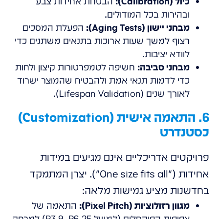
כיול (Calibration):
הבטחת אחידות צבע
ובהירות בכל המודולים.
מבחני יישון (Aging Tests):
הפעלת המסכים
רצוף למשך שעות ארוכות בתנאים משתנים כדי
לוודא יציבות.
מבחני סביבה:
חשיפה לטמפרטורות קיצון ולחות
כדי לדמות תנאי אמת ולהבטיח שהמוצר ישרוד
לאורך שנים (Lifespan Validation).
6. התאמה אישית (Customization)
כסטנדרט
פרויקטים אדריכליים אינם מגיעים במידות
אחידות ("One size fits all"). יצרן המתמקד
בחדשנות מציע גמישות מלאה:
מגוון רזולוציות (Pixel Pitch):
התאמה של
צפיפות הפיקסלים (למשל P3.9, P6.25) למרחק