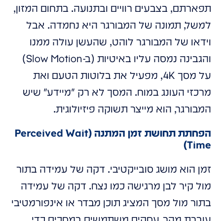
תפארתם, בצבעים רוויים ובתנועה. בתחום המזון,
למשל, תמונה של המבורגר היא נחמדה. אבל
וידאו של המבורגר לוהט, שהעשן עולה ממנו
והגבינה נמסה עליו באיטיות (ב-Slow Motion)
על מסך 4K, מפעיל את בלוטות הטעם ואת
מרכזי העונג במוח. המסך לא רק "מיידע" שיש
המבורגר, הוא מייצר תשוקה פיזיולוגית.
הפחתת תחושת זמן המתנה (Perceived Wait
Time)
זמן הוא מושג סובייקטיבי. דקה של עמידה בתור
מול קיר לבן מרגישה כמו נצח. דקה של עמידה
בתור מול מסך המציג תוכן מבדר או אינפורמטיבי
עוברת מהר. עסקים משתמשים במסכים כדי