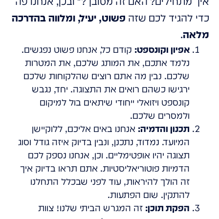
איך מתחילים? האם זה מסובך?" ובכן, אנחנו פה
כדי להגיד לכם שזה
פשוט, יעיל, ומלווה בהדרכה
מלאה
.
אפיון וקונספט:
קודם כל, אנחנו פשוט נפגשים.
נלמד אתכם, את המותג שלכם, את המטרות
שלכם. נבין מה אתם רוצים שהלקוחות שלכם
ירגישו כשהם רואים את התצוגה. יחד, נגבש
קונספט ויזואלי ייחודי שיתאים בול למיקום
ולמסרים שלכם.
תכנון והדמיה:
אנחנו באים אליכם, ללוקיישן
המיועד. נמדוד, נתכנן, ונבין בדיוק איזה גודל וסוג
תצוגה יהיו אופטימליים. וכן, אנחנו נספק לכם
הדמיות פוטוריאליסטיות. אתם תראו בדיוק איך
זה הולך להיראות, עוד לפני שבכלל התחלנו
להתקין. שום הפתעות.
הפקת תוכן:
זה המגרש הביתי שלנו! צוות