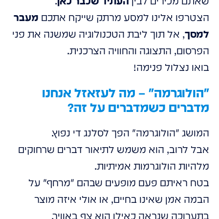
שאתם מכירים לבין
העתיד שכבר כאן
.
הצטרפו אלינו למסע מרתק שייקח אתכם
מעבר
למסך
, אל תוך ליבת הטכנולוגיה שמשנה את פני
הפרסום, התצוגה והחוויה הצרכנית.
בואו נצלול פנימה!
"הולוגרמה" – מה לעזאזל אנחנו
מדברים כשמדברים על זה?
המושג "הולוגרמה" הפך לסלנג די נפוץ.
אבל לרוב, הוא משמש לתיאור דברים שרחוקים
מלהיות הולוגרמות אמיתיות.
בטח ראיתם פעם מופעים שבהם "מרחף" על
הבמה אמן שאינו בחיים, או אולי איזה מוצר
בתערוכה שנראה כאילו הוא צף באוויר.