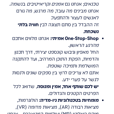
טכנאים; אנחנו גם
אמנים וקריאייטיבים
בנשמה.
אנחנו מבינים מה עובד, מה מרגש, מה גורם
לאנשים לעצור ולהתפעל.
זה ההבדל בין סתם תצוגה לבין
חוויה בלתי
נשכחת
.
One-Stop-Shop אמיתי:
אנחנו מלווים אתכם
מהרגע הראשון
.
החל מאפיון וגיבוש קונספט יצירתי, דרך תכנון
והדמיות, הפקת התוכן המרהיב, ועד להתקנה
המושלמת ותמיכה שוטפת.
אתם לא צריכים לרוץ בין ספקים שונים ולנסות
לגשר על פערי ידע.
יש לכם שותף אחד, אמין ומנוסה
, שדואג לכל
הפרטים הקטנים והגדולים.
מומחיות בטכנולוגיות ניו-מדיה:
הולוגרמות,
מציאות רבודה (AR), מציאות מדומה (VR),
מיקס ריאליטי (MR) ועולמות המטאברס – אנחנו