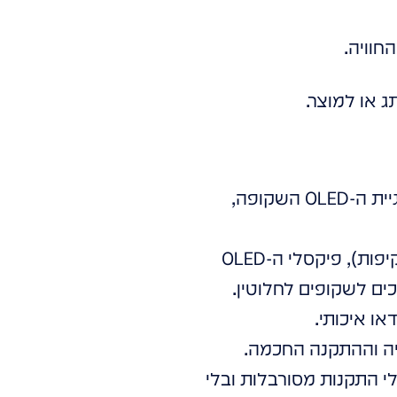
חוויה.
ג או למוצר.
כדי להבין את הפלא, נסתכל על המכניקה. מסכים שקופים של LG, ובפרט טכנולוגיית ה-OLED השקופה,
בניגוד למסכי LCD רגילים שדורשים "גב" של תאורה אחורית (מה שחוסם את השקיפות), פיקסלי ה-OLED
ים לשקופים לחלוטין.
ו איכותי.
קציה וההתקנה החכמה.
י התקנות מסורבלות ובלי