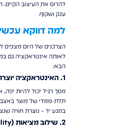
להרוס את העיצוב הקיים. 
ענק ושקוף.
למה דווקא עכשיו? 3 סיבות לשדרג לתצוגה אינטרא
הצרכנים של היום מצפים ל
לאותה אינטראקציה גם במ
הבא:
1. האינטראקציה יוצרת זכירות (Engagement)
מסך רגיל יכול להיות יפה,
תלת-ממדי של מוצר באצבע ש
במגע יד – נוצרת חוויה שנצ
2. שילוב מציאות (Mixed Reality) ברמה חדשה