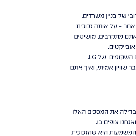
י של בניין משרדים.
אחר – על אותה זכוכית
 אתם מתקרבים, מושיטים
אובייקטים.
זהו לא סרט מדע בדיוני, וזה גם לא "עוד מסך". ברוכים הבאים לעולם של המסכים השקופים של LG.
 שוויון אמיתי, ואיך אתם
בדילה את המסכים האלו
חנו צופים בו.
שקופים של LG משנים את המשוואה הזו בזכות יכולת המגע (Touch). המשמעות היא שהזכוכית