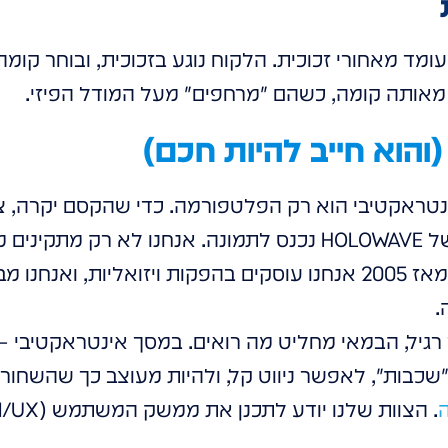
שעומד מאחורי זכוכית. הלקוח נוגע בזכוכית, ובוחר קומ
 מאותה קומה, כשהם "מרחפים" מעל המודל הפיזי.
והוא חייב להיות חכם)
נטראקטיבי הוא רק הפלטפורמה. כדי שהקסם יקרה, צר
היכולות האלו. כאן הניסיון של HOLOWAVE נכנס לתמונה. אנחנו לא
מעולם התוכן והקריאייטיב. מאז 2005 אנחנו עוסקים בהפקות ויזואלי
.
גיל, הבמאי מחליט מה רואים. במסך אינטראקטיבי 
 "שכבות", לאפשר ניווט קל, ולהיות מעוצב כך שהשחור