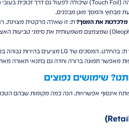
מאפשרות רגישות מגע גבוהה (Touch Foil) שיכולה לפעול גם דר
מבחוץ והמסך מוגן מבפנים.
 מלכלכות את המסך?
ת: זו שאלה פרקטית מצוינת. רו
בציפוי דוחה שומנים (Oleophobic) שמצמצם משמעותית את סימני ט
ת: בהחלט. המסכים של LG מציעים בהיר
ת מאפשר תמונה ברורה וחדה גם בתנאי תאורה מאתג
תנו? שימושים נפוצים
תח אינסוף אפשרויות. הנה כמה מקומות שבהם הטכנול