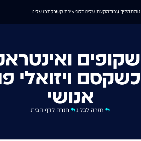
נות
תהליך עבודה
קצת עלינו
בלוג
יצירת קשר
כתבו עלינו
קופים ואינטראק
 LG: כשקסם ויזואלי 
אנושי
חזרה לבלוג
חזרה לדף הבית