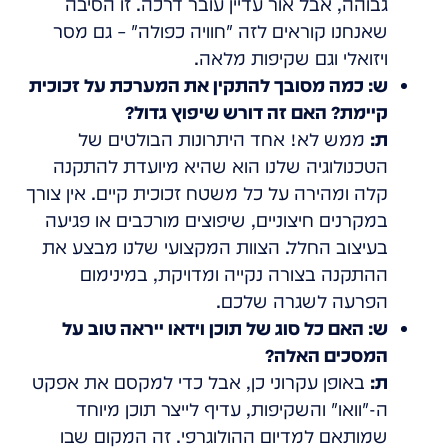
גבוהה, אבל אור עדיין עובר דרכה. זו הסיבה
שאנחנו קוראים לזה
חוויה כפולה
– גם מסר
ויזואלי וגם שקיפות מלאה.
ש: כמה מסובך להתקין את המערכת על זכוכית
קיימת? האם זה דורש שיפוץ גדול?
ת:
ממש לא! אחד היתרונות הבולטים של
הטכנולוגיה שלנו הוא שהיא מיועדת להתקנה
קלה ומהירה על כל משטח זכוכית קיים. אין צורך
במקרנים חיצוניים, שיפוצים מורכבים או פגיעה
בעיצוב החלל. הצוות המקצועי שלנו מבצע את
ההתקנה בצורה נקייה ומדויקת, במינימום
הפרעה לשגרה שלכם.
ש: האם כל סוג של תוכן וידאו ייראה טוב על
המסכים האלה?
ת:
באופן עקרוני כן, אבל כדי למקסם את אפקט
ה-
וואו
והשקיפות, עדיף לייצר תוכן מיוחד
שמותאם למדיום ההולוגרפי. זה המקום שבו