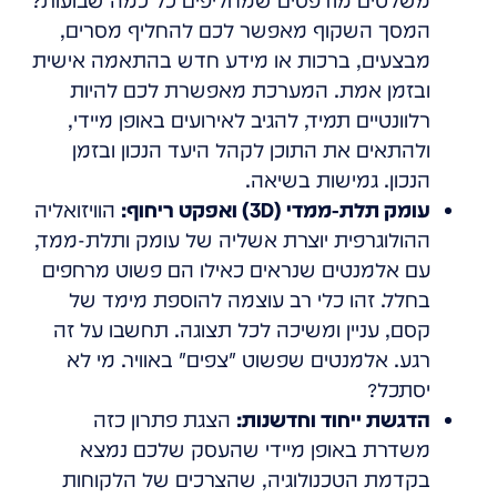
משלטים מודפסים שמחליפים כל כמה שבועות?
המסך השקוף מאפשר לכם להחליף מסרים,
מבצעים, ברכות או מידע חדש בהתאמה אישית
ובזמן אמת. המערכת מאפשרת לכם להיות
רלוונטיים תמיד, להגיב לאירועים באופן מיידי,
ולהתאים את התוכן לקהל היעד הנכון ובזמן
הנכון. גמישות בשיאה.
עומק תלת-ממדי (3D) ואפקט ריחוף:
הוויזואליה
ההולוגרפית יוצרת אשליה של עומק ותלת-ממד,
עם אלמנטים שנראים כאילו הם פשוט מרחפים
בחלל. זהו כלי רב עוצמה להוספת מימד של
קסם, עניין ומשיכה לכל תצוגה. תחשבו על זה
רגע. אלמנטים שפשוט "צפים" באוויר. מי לא
יסתכל?
הדגשת ייחוד וחדשנות:
הצגת פתרון כזה
משדרת באופן מיידי שהעסק שלכם נמצא
בקדמת הטכנולוגיה, שהצרכים של הלקוחות