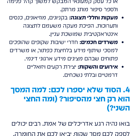
או כל עסק קמעונאי המבקש למשוך קהל פנימה
ולספר סיפור מותג מרתק.
מעקות וחללי תצוגה:
בקניונים, מוזיאונים, כנסים
ותערוכות. הפיכת מעקה משעמם לתצוגה
אינטראקטיבית שמושכת עניין.
משרדים חכמים:
חדרי ישיבות שקופים שהופכים
למסכי שיתוף מידע בלחיצת כפתור, או משרדים
פתוחים שבהם מציגים מידע ארגוני דינמי.
אירועים והשקות:
יצירת רקעים ויזואליים
דרמטיים ובלתי נשכחים.
4. הסוד שלא יספרו לכם: למה המסך
הוא רק חצי מהסיפור? (ומה החצי
השני?)
בואו נהיה רגע אדריכלים של אמת. רבים יכולים
לספק לכם מסך שקוף. יביאו לכם את החומרה.