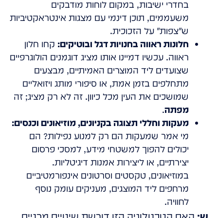
בחדרי ישיבות, במקום לוחות מודבקים
משעממים, תוכן דינמי עם מצגות אינטראקטיביות
ש"צפות" על הזכוכית.
חלונות ראווה בחנויות דגל ובוטיקים:
קחו חלון
ראווה. עכשיו דמיינו אותו מציג דוגמנים הולוגרפיים
שצועדים ליד המוצרים האמיתיים, מבצעים
מתחלפים בזמן אמת, או סיפורי מותג ויזואליים
שמושכים את העין מכל כיוון. זה לא רק מציג; זה
מפתה
.
מעקות וחללי תצוגה בקניונים, מוזיאונים וכנסים:
מי אמר שמעקות הם רק למנוע נפילות? הם
יכולים להפוך למשטחי מידע, למסכי פרסום
יצירתיים, או ליצירות אמנות דיגיטליות.
במוזיאונים, טקסטים וסרטונים אינפורמטיביים
מרחפים ליד המוצגים, מעניקים עומק נוסף
לחוויה.
ש:
האם הטכנולוגיה הזו דורשת שינויים מבניים