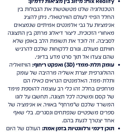
Mix Reality: מיזוג בין מציאות לדמיון:
הטכנולוגיה שלנו מטשטשת את הגבולות בין
החלל הפיזי לעולם הווירטואלי. ניתן להציג
אנימציות על גבי אלמנטים אמיתיים שנמצאים
מאחורי הזכוכית. ליצור דיאלוג מרתק בין התצוגה
לסביבה. זה לוכד את תשומת הלב באופן שלא
חוויתם מעולם. וגורם ללקוחות שלכם להרגיש
שהם צעדו אל תוך סרט מדע בדיוני.
עומק תלת-ממדי (3D) ואפקט ריחוף:
הוויזואליה
ההולוגרפית יוצרת אשליה מרהיבה של עומק
ותלת-ממד. האלמנטים הנראים כאילו הם
מרחפים בחלל. זהו כלי רב עוצמה להוספת מימד
של קסם ומשיכה לכל תצוגה. תחשבו על לוגו
המשרד שלכם ש"מרחף" באוויר. או אנימציה של
ספרים משפטיים שנפתחים ונסגרים. בלי שאף
אחד יצטרך לגעת בהם.
תוכן דינמי ורלוונטיות בזמן אמת:
העולם של היום