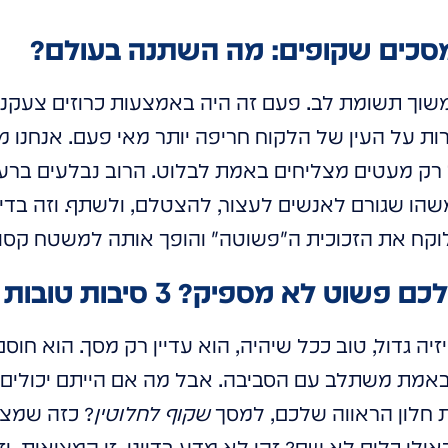
מסכים שקופים: מה השתנה בעולם?
משוך תשומת לב. פעם זה היה באמצעות כרוזים צעקניי
ות על העין של הלקוח חריפה יותר מאי פעם. אנחנו מ
 רק מעטים מצליחים באמת לבלוט. הרוב נבלעים ברעש
לוקח את הזכוכית ה"פשוטה" והופך אותה למשטח קסו
ט לא מספיק? 3 סיבות טובות
יה גדול, טוב ככל שיהיה, הוא עדיין רק מסך. הוא חוס
אמת משתלב עם הסביבה. אבל מה אם הייתם יכולים ל
 חלון הראווה שלכם, למסך
שקוף לחלוטין
? כזה שמצי
ילו כלום לא שם? זהו לא מדע בדיוני. זו המציאות. וז