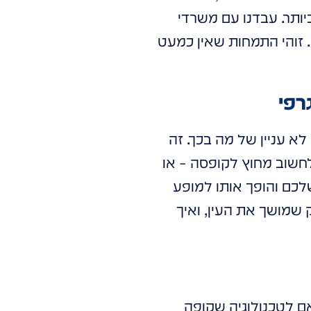
ברמות הגבוהות ביותר. עבדנו עם משרדי
. זוהי התמחות שאין כמעט
רפי
קוף, במיוחד כזה שיוצר אפקט תלת-ממדי ו-Mix Reality, היא לא עניין של מה בכך. זה
חשוב מחוץ לקופסה – או
שלכם והופך אותו למופע
ק שמושך את העין, ואיך
אם לטכנולוגיה שקופה