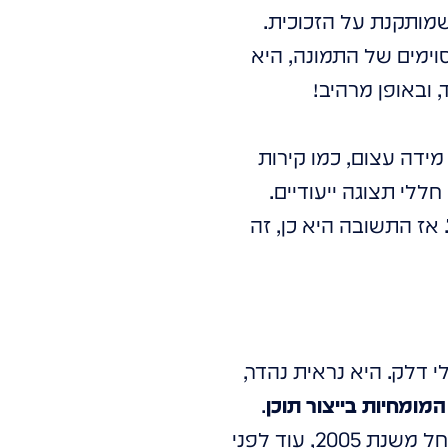
 שכבת LED סופר-דקה וייחודית שמותקנת על הזכוכית.
וימים של התמונה, היא
 ובאופן מרהיב!
מידה עצום, כמו קירות
חללי תצוגה ייעודיים.
אז התשובה היא כן, זה
 דלק. היא נראית נהדר,
המומחיות בייצור תוכן
.
אנחנו לא רק מביאים את הפלטפורמה; אנחנו יוצרים את הסיפור שמתנגן עליה. החל משנת 2005, עוד לפני