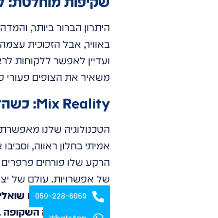
שקיפות מוחלטת: ל
היתרון הברור ביותר, והמדהי
ועדיין לאפשר ללקוחות לרא
משאיר את הצופים פעורי פ
Mix Reality: כשהדמיון פוגש את המציאות (והם מתחבקים)
הטכנולוגיה שלנו מאפשרת ל
אמיתי בחלון ראווה, וסביבו 
הרקע שלו פורחים פרפרים די
של אפשרויות. עולם של יצי
שאלות שאתם בטח שואלים
050-228-6060
ש: האם התצוגה השקופה באמ
WhatsApp