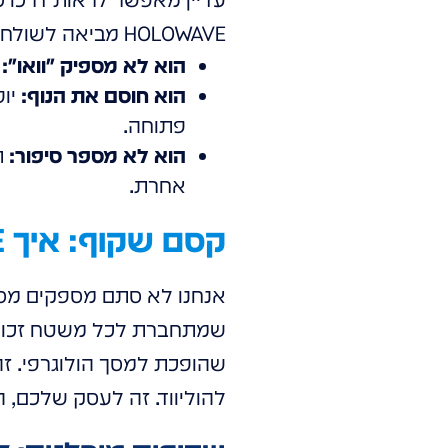
HOLOWAVE מביאה לשולחן, או יותר נכון, לקיר הזכוכית.
הוא לא מספיק "וואו":
ב
הוא חוסם את הנוף:
יופ
פתוחה.
הוא לא מספר סיפור:
ת
אחרת.
קסם שקוף: איך HOLOWAVE משנה את חוקי המשחק?
שמתחברת לכל משטח זכוכית 
שהופכת למסך הולוגרפי. זהו
להוליווד. זה לעסק שלכם, הי