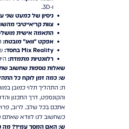
ו-3D.
ניסיון של כמעט שני ע
צוות קריאייטיבי מהשו
התאמה אישית מושלמ
אפקט "וואו" מובטח:
ה
Mix Reality בחסד:
שי
רלוונטיות מתמדת:
היכ
שאלות נוספות שחשוב שתק
ש: כמה זמן לוקח כל התהלי
ת: התהליך תלוי כמובן במו
והקונספט, דרך התכנון והד
אתכם בכל שלב. לרוב, פרוי
כשחשוב לנו לוודא שאתם מ
ש: האם המסך עמיד? מה קו