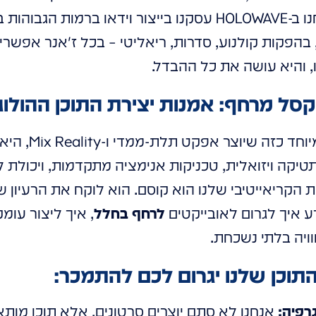
שהולוגרמות היו "דבר", אנחנו ב-HOLOWAVE עסקנו בייצור וידאו 
בהפקות קולנוע, סדרות, ריאליטי – בכל ז'אנר אפשרי
והיא עושה את כל ההבדל.
יקסל מרחף: אמנות יצירת התוכן ההולוג
הפקת תוכן למסך ש
קה ויזואלית, טכניקות אנימציה מתקדמות, ויכולת ל
 הקריאייטיבי שלנו הוא קוסם. הוא לוקח את הרעיון 
דע איך לגרום לאובייקטים
לרחף בחלל
, איך ליצור עומ
יה בלתי נשכחת.
רפיה:
אנחנו לא סתם יוצרים סרטונים, אלא תוכן מות