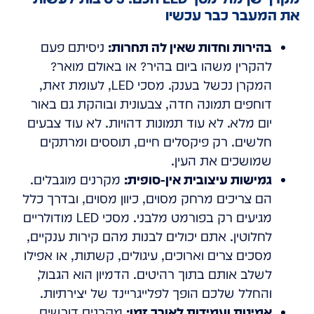
את המעבר כבר עכשיו
בהירות וחדות שאין לה תחרות:
ניסיתם פעם
להקרין משהו ביום בהיר? או באולם מואר?
המקרן נכשל בענק. מסכי LED, לעומת זאת,
דוחפים תמונה חדה, צבעונית ובוהקת גם באור
יום מלא. לא עוד תמונות דהויות. לא עוד צבעים
חלשים. רק פיקסלים חיים, תוססים ומרתקים
שמושכים את העין.
גמישות עיצובית אין-סופית:
מקרנים מוגבלים.
הם צריכים מרחק מסוים, כיוון מסוים, ובדרך כלל
מגיעים רק בפורמט מלבני. מסכי LED מודולריים
לחלוטין. אתם יכולים לבנות מהם קירות ענקיים,
מסכים צרים וארוכים, עיגולים, קשתות, או אפילו
לשלב אותם בתוך רהיטים. הדמיון הוא הגבול,
והחלל שלכם הופך לפלייגריינד של יצירתיות.
אמינות ועמידות לאורך זמן:
מקרנים דורשים