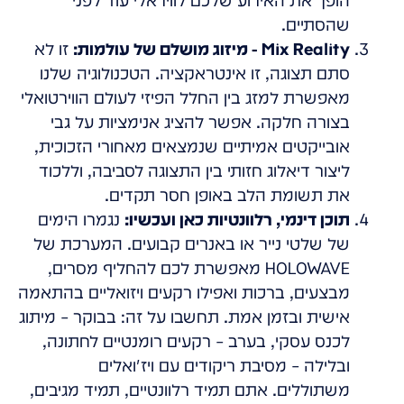
הופך את האירוע שלכם לוויראלי עוד לפני
שהסתיים.
Mix Reality - מיזוג מושלם של עולמות:
זו לא
סתם תצוגה, זו אינטראקציה. הטכנולוגיה שלנו
מאפשרת למזג בין החלל הפיזי לעולם הווירטואלי
בצורה חלקה. אפשר להציג אנימציות על גבי
אובייקטים אמיתיים שנמצאים מאחורי הזכוכית,
ליצור דיאלוג חזותי בין התצוגה לסביבה, וללכוד
את תשומת הלב באופן חסר תקדים.
תוכן דינמי, רלוונטיות כאן ועכשיו:
נגמרו הימים
של שלטי נייר או באנרים קבועים. המערכת של
HOLOWAVE מאפשרת לכם להחליף מסרים,
מבצעים, ברכות ואפילו רקעים ויזואליים בהתאמה
אישית ובזמן אמת. תחשבו על זה: בבוקר – מיתוג
לכנס עסקי, בערב – רקעים רומנטיים לחתונה,
ובלילה – מסיבת ריקודים עם ויז'ואלים
משתוללים. אתם תמיד רלוונטיים, תמיד מגיבים,