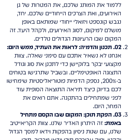
ללמוד את המותג שלכם, את המטרות של גן
האירועים, ואת הצרכים הייחודיים שלכם. יחד,
נגבש קונספט ויזואלי ייחודי שמותאם באופן
מושלם למיקום, לסוג האירועים, ולקהל היעד. זה
המקום שבו הרעיונות הגדולים נולדים.
02. תכנון והדמיה: לראות את העתיד, ממש היום:
אנחנו לא נשאיר אתכם עם סימני שאלה. צוות
מקצועי יבקר בלוקיישן כדי לתכנן את סוג וגודל
התצוגה האופטימליים. ובשביל שתרגישו בטוחים
ב-200%, נספק הדמיות פוטוריאליסטיות שימחישו
לכם בדיוק כיצד תיראה התוצאה הסופית עוד
לפני שמתחילים בהתקנה. אתם רואים את
המחר, היום.
03. הפקת תוכן: המקום שבו הקסם מתחיל
באמת:
זה היתרון האדיר שלנו. צוות הקריאייטיב
שלנו, עם שנות ניסיון בהפקות וידאו למסך הגדול
והקטן, יפיק עבורכם תוכן וידאו מרהיב. תוכן