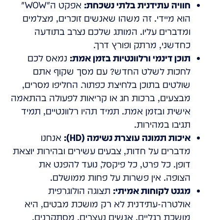
חוויה עתידנית בלתי נשכחת:
אפקט ה"WOW"
הוא מיידי. זה משהו שאנשים זוכרים, מצלמים
ומדברים עליו. המותג שלכם נצרב בתודעה
כחדשני, מרתק ופורץ דרך.
תוכן דינמי ורלוונטיות בזמן אמת:
נמאס לכם
לחכות לשלט החדש? עם מסך שקוף אתם
שולטים בתוכן בלחיצת כפתור. החליפו מסרים,
מבצעים, ברכות חג או קריאות לפעולה בהתאמה
אישית ובזמן אמת. תמיד תהיו רלוונטיים, תמיד
תגיבו במהירות.
איכות תמונה עוצרת נשימה (HD):
אנחנו
מדברים על חדות, צבעים עשירים ובהירות יוצאת
דופן. כל פרט, כל פיקסל, נועד להפנט את
הצופה. אין פשרות על פחות ממושלם.
מגנט לקוחות אמיתי:
תצוגה הולוגרפית
אולטרה-עתידנית לא רק מושכת מבטים, היא
מושכת רגליים. אנשים נעצרים, מסתקרנים,