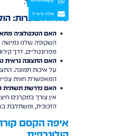
– הם רוצים סיפור.
שלחו אימייל
שאלות בוערות: הול
האם הטכנולוגיה מתאימ
השקופה שלנו גמישה וד
מפרונטליים, דרך קירות
האם התצוגה נראית טו
המאפשרת חווית צפייה
האם נדרשת תשתית מור
אין צורך במקרנים חיצו
הזכוכית, ומשתלבת באו
הולוגרפית