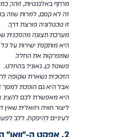
מרחף באלגנטיות, זוהר, כמ
זה לא קסם, למרות שזה בה
זו טכנולוגיה פורצת דרך.
מערכת תצוגה מהפכנית שמבוססת על שכבת LED שקופה,
היא מותקנת ישירות על כל מ
שמפרקות את החלל.
פשוט? כן. גאוני? בהחלט.
הזכוכית נשארת שקופה לחלו
אבל היא גם הופכת למסך ד
היא מאפשרת לכם להציג א
ליצור חוויה ויזואלית שאין
לעיניים להיפקח. ללב לפעום
2. אפקט ה-"וואו" המיידי: איך הולוגרמה יוצרת קשר רגשי בלתי נשכח?