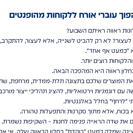
נות ראווה ראיתם השבוע?
עצור? לא רק להביט לשנייה, אלא לעצור, להתקרב, 
 "כמעט אף אחד".
לקוחות רוצים יותר.
חלון ראווה היא המהפכה הבאה.
ת המוצרים שלכם בתצוגה תלת-ממדית, מרחפת, שתו
ם דוגמניות וירטואליות, להציג תהליכי ייצור מורכבי
י "לרחף" בחלל באלגנטיות.
 בכוח, אלא מתוך סקרנות והתפעלות טהורה.
ם את שדה הראייה פנימה לחנות – השקיפות נשמרת.
יגה שמלה כמעט "רוקדת" בחלון הראווה שלה. אי א