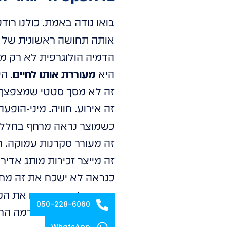
בואו נודה באמת. כולנו רודפ
אותה תחושה ראשונית של ה
הדמיה הולוגרפית לא רק מצ
היא
מעוררת אותו לחיים
. ה
זה לא מסך סטטי שמצפצף ב
זה אירוע. חוויה. מיני-הופעה
כשמוצר נראה מרחף בחלל, כ
זה מעורר סקרנות עמוקה. רצ
זה מייצר זכירות מותג אדי
כנראה לא ישכח את זה מחר
אנשים לא רק רואים את המ
050-228-6060
הם מחוברים אליו ברמה הרגש
WhatsApp