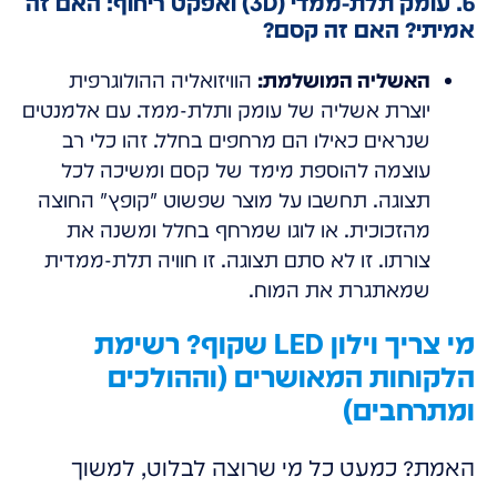
6. עומק תלת-ממדי (3D) ואפקט ריחוף: האם זה
אמיתי? האם זה קסם?
האשליה המושלמת:
הוויזואליה ההולוגרפית
יוצרת אשליה של עומק ותלת-ממד. עם אלמנטים
שנראים כאילו הם מרחפים בחלל. זהו כלי רב
עוצמה להוספת מימד של קסם ומשיכה לכל
תצוגה. תחשבו על מוצר שפשוט "קופץ" החוצה
מהזכוכית. או לוגו שמרחף בחלל ומשנה את
צורתו. זו לא סתם תצוגה. זו חוויה תלת-ממדית
שמאתגרת את המוח.
מי צריך וילון LED שקוף? רשימת
הלקוחות המאושרים (וההולכים
ומתרחבים)
האמת? כמעט כל מי שרוצה לבלוט, למשוך