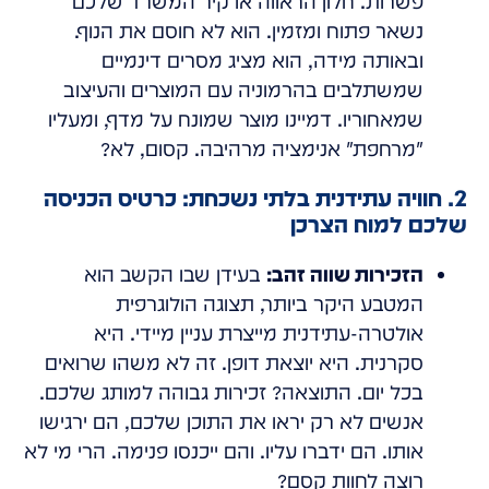
פשרות. חלון הראווה או קיר המשרד שלכם
נשאר פתוח ומזמין. הוא לא חוסם את הנוף.
ובאותה מידה, הוא מציג מסרים דינמיים
שמשתלבים בהרמוניה עם המוצרים והעיצוב
שמאחוריו. דמיינו מוצר שמונח על מדף, ומעליו
"מרחפת" אנימציה מרהיבה. קסום, לא?
2. חוויה עתידנית בלתי נשכחת: כרטיס הכניסה
שלכם למוח הצרכן
הזכירות שווה זהב:
בעידן שבו הקשב הוא
המטבע היקר ביותר, תצוגה הולוגרפית
אולטרה-עתידנית מייצרת עניין מיידי. היא
סקרנית. היא יוצאת דופן. זה לא משהו שרואים
בכל יום. התוצאה? זכירות גבוהה למותג שלכם.
אנשים לא רק יראו את התוכן שלכם, הם ירגישו
אותו. הם ידברו עליו. והם ייכנסו פנימה. הרי מי לא
רוצה לחוות קסם?