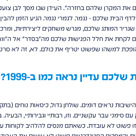
 את המקרן שלהם בחזרה". העידן שבו מסך לבן צועק 
לדף הבית שלכם - נגמר. לגמרי נגמר. הגיע הזמן להבי
 שגריר המותג שלכם, מגרש משחקים ליצירתיות, ומרכ
ם לקחת את חלל הפגישות שלכם מה"בסדר" אל ה"וואו"
פכת למשהו שפשוט יטריף את כולם. לא, זה לא סרט מ
למה חדר
ישיבות נראים דומים. שולחן גדול, כיסאות נוחים (בתקו
ם סימני עבר עקשניים. וזו, רבותיי וגבירותיי, הבעיה
ו פשוט לא עובדת. כשאתם מנסים להלהיב לקוחות עם 
ות והמסכים הסטנדרטיים פשוט לא עושים את העבוד