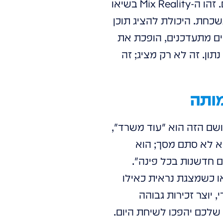
שמאחוריו מציגים אנימציות והסברים תלת-ממדיים שמתמזגים איתו באופן מושלם. זהו ה-Mix Reality בשיאו
נשכחת. היכולת להציג תוכן
יים מתעדכנים, הופכת את
ון. זה לא רק מציג; זה
ושם הזה הוא "עוד משרד",
א לא סתם מסך; הוא
ם חדשנות בכל פינה".
ו כשמצגת נראית כאילו
ר אפקט "וואו" מיידי, יוצר זכירות גבוהה
שלכם יהפכו לשיחת היום.