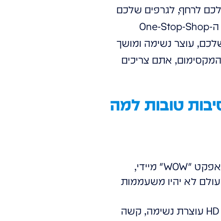
שלכם לרחף, לגרפים שלכם
לקפוץ לחיים, ולמוצרים שלכם לספר סיפור מרתק. זה היתרון האמיתי שלנו: אנחנו ה-One-Stop-Shop
לכם, עוצר נשימה ומושך
מקסימום, אתם צריכים
HOLOWA מציעה לחדר הישיבות שלכם? 6 סיבות טובות למה
תצוגה הולוגרפית אולטרה-עתידנית שמייצרת אפקט "WOW" מיידי,
עולם לא יהיו משעממות
כשהמידע מוצג בצורה דינמית, בתלת-ממד, ובאיכות HD עוצרת נשימה, קשה