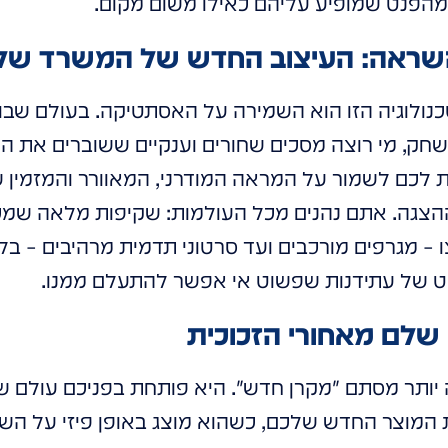
י מהפנט שמופיע עליהם כאילו משום מקום.
 השראה: העיצוב החדש של המשרד של
נולוגיה הזו הוא השמירה על האסתטיקה. בעולם שבו ע
חק, מי רוצה מסכים שחורים וענקיים ששוברים את הק
לכם לשמור על המראה המודרני, המאוורר והמזמין ש
הצגה. אתם נהנים מכל העולמות: שקיפות מלאה שמכנ
ו – מגרפים מורכבים ועד סרטוני תדמית מרהיבים – ב
יסט של עתידנות שפשוט אי אפשר להתעלם ממנו.
שלם מאחורי הזכוכית
 יותר מסתם "מקרן חדש". היא פותחת בפניכם עולם של
מוצר החדש שלכם, כשהוא מוצג באופן פיזי על השולח