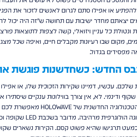
להפתיע או אפילו סתם לגרום לאנשים לזכור את הפג
ם יצאתם מחדר ישיבות עם תחושה ש"זה היה יכול להי
ת ונטולת כל עניין ויזואלי, קשה לצפות לתוצאות פורצו
ים, מקום שבו רעיונות מקבלים חיים, ואיפה שכל מצג
 מפסידים בגדול.
נבס החדש: כשחדשנות פוגשת את
 שלכם. עכשיו, דמיינו שקירות הזכוכית שלו, או אפיל
וף ודינמי. לא, אין צורך בווילונות ענקיים שיסתירו 
מרעישים שתופסים מקום. הטכנולוגיה ה
– לתצוגה הולוגרפית מר
כמעט תרגישו שהיא פשוט קסם. הקירות נשארים שקופי