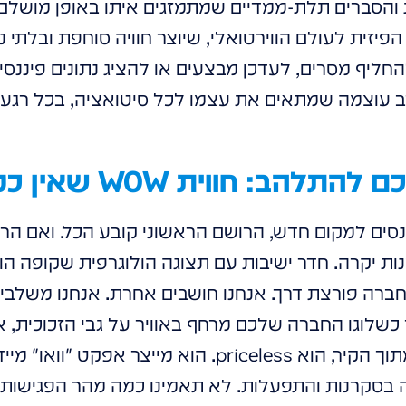
 הפיזית לעולם הווירטואלי, שיוצר חוויה סוחפת ובלתי 
להחליף מסרים, לעדכן מבצעים או להציג נתונים פיננס
 עוצמה שמתאים את עצמו לכל סיטואציה, בכל רגע נת
הב: חווית WOW שאין כמותה
כנסים למקום חדש, הרושם הראשוני קובע הכל. ואם הר
ת יקרה. חדר ישיבות עם תצוגה הולוגרפית שקופה הו
 חברה פורצת דרך. אנחנו חושבים אחרת. אנחנו משלבי
שלוגו החברה שלכם מרחף באוויר על גבי הזכוכית, א
היא תלת-ממדית וקופצת מתוך הקיר, הוא priceless. הוא מייצ
 בסקרנות והתפעלות. לא תאמינו כמה מהר הפגישות 