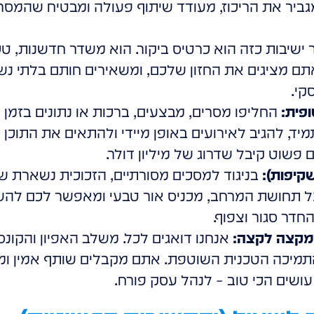
גביר את הריכוז, מעודד שיתוף פעולה ומבטיח שהמסר
ישיבות כזה הוא כרטיס ביקור. הוא משדר חדשנות, טכנ
תם מציגים את החזון שלכם, ומשאירים חותם בלתי נש
קי.
פית:
החליפו מסרים, מבצעים, ברכות או נתונים בז
מיד, להגיב לאירועים באופן מיידי ולהתאים את התוכן 
 פשוט קיבל שדרוג של מיליון דולר.
קיפות):
בניגוד למסכים מסורתיים, הזכוכית נשארת שק
על תחושת המרחב, מכניס אור טבעי ומאפשר לכם לה
חדר סגור וצפוף.
מקצה לקצה:
אנחנו דואגים לכל. משלב האפיון והקונ
יכה הטכנית השוטפת. אתם מקבלים שותף אמין ומנו
ים הכי טוב – לנהל עסק פורח.