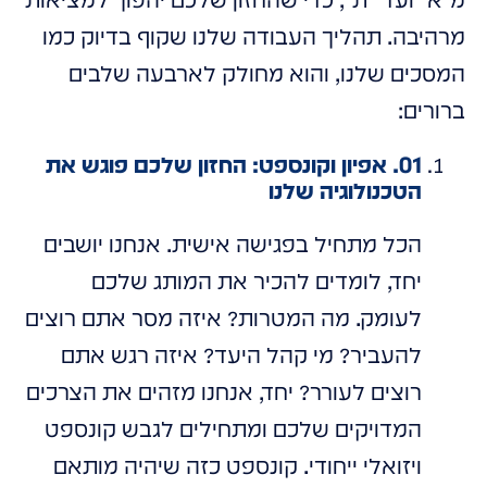
מ"א" ועד "ת", כדי שהחזון שלכם יהפוך למציאות
מרהיבה. תהליך העבודה שלנו שקוף בדיוק כמו
המסכים שלנו, והוא מחולק לארבעה שלבים
ברורים:
01. אפיון וקונספט: החזון שלכם פוגש את
הטכנולוגיה שלנו
הכל מתחיל בפגישה אישית. אנחנו יושבים
יחד, לומדים להכיר את המותג שלכם
לעומק. מה המטרות? איזה מסר אתם רוצים
להעביר? מי קהל היעד? איזה רגש אתם
רוצים לעורר? יחד, אנחנו מזהים את הצרכים
המדויקים שלכם ומתחילים לגבש קונספט
ויזואלי ייחודי. קונספט כזה שיהיה מותאם