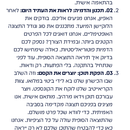
בהתאמה אישית.
02. תכנון והדמיה: לראות את העתיד היום:
לאחר
האפיון, אנחנו מגיעים אליכם. בודקים את
הלוקיישן המיועד. מתכננים את סוג וגודל התצוגה
האופטימליים. אנחנו דואגים לכל הפרטים
הקטנים ביותר. ובמידת הצורך? נספק לכם
הדמיות פוטוריאליסטיות. כאלה שימחישו לכם
בדיוק איך תיראה התוצאה הסופית. עוד לפני
שנתחיל בהתקנה. בלי הפתעות. רק ודאות.
03. הפקת תוכן: יוצרים את הקסם:
וזה השלב
שבו הכישרון שלנו בא לידי ביטוי במלואו. צוות
הקריאייטיב שלנו לוקח את הקונספט. ויוצר
עבורכם תוכן וידאו מרהיב. מותאם אישית. אנו
מציגים בפניכם תצוגה מקדימה בסביבה
האמיתית. כדי לוודא שכל פרט מושלם.
שהתוצאה הסופית עולה על כל הציפיות. אנחנו
כאן כדי להבטיח שהתוכן שלכם לא רק ייראה