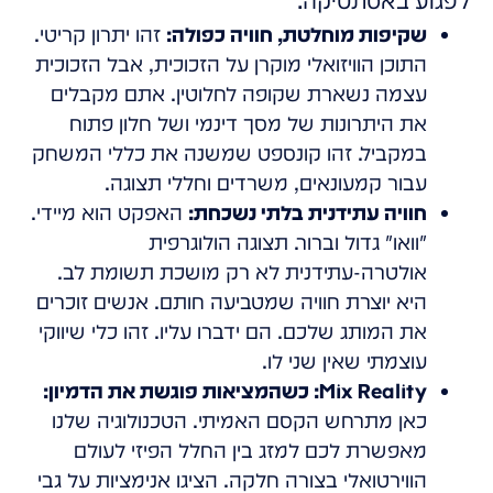
לפגוע באסתטיקה.
שקיפות מוחלטת, חוויה כפולה:
זהו יתרון קריטי.
התוכן הוויזואלי מוקרן על הזכוכית, אבל הזכוכית
עצמה נשארת שקופה לחלוטין. אתם מקבלים
את היתרונות של מסך דינמי ושל חלון פתוח
במקביל. זהו קונספט שמשנה את כללי המשחק
עבור קמעונאים, משרדים וחללי תצוגה.
חוויה עתידנית בלתי נשכחת:
האפקט הוא מיידי.
"וואו" גדול וברור. תצוגה הולוגרפית
אולטרה-עתידנית לא רק מושכת תשומת לב.
היא יוצרת חוויה שמטביעה חותם. אנשים זוכרים
את המותג שלכם. הם ידברו עליו. זהו כלי שיווקי
עוצמתי שאין שני לו.
Mix Reality: כשהמציאות פוגשת את הדמיון:
כאן מתרחש הקסם האמיתי. הטכנולוגיה שלנו
מאפשרת לכם למזג בין החלל הפיזי לעולם
הווירטואלי בצורה חלקה. הציגו אנימציות על גבי