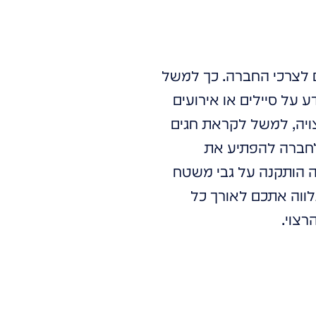
ם לצרכי החברה. כך למשל
 על סיילים או אירועים
ויה, למשל לקראת חגים
 לחברה להפתיע את
ה הותקנה על גבי משטח
ת, אפשר פשוט ליצור את התוכן הרצוי ולהקרין אותו. אנחנו ב- Holowave נלווה אתכם לאורך כל
רצוי.