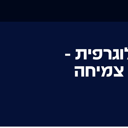
גרפית -
צמיחה