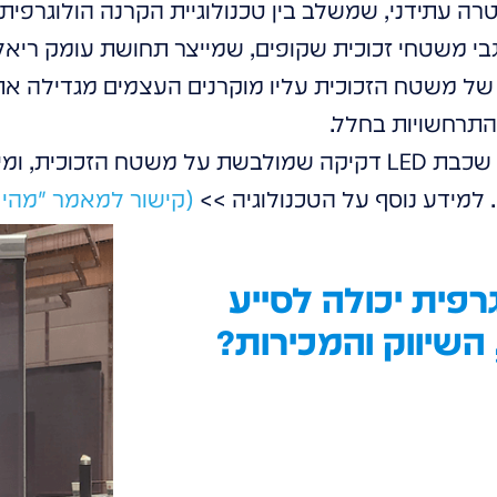
רה עתידני, שמשלב בין טכנולוגיית הקרנה הולוגרפי
גבי משטחי זכוכית שקופים, שמייצר תחושת עומק ריא
 של משטח הזכוכית עליו מוקרנים העצמים מגדילה א
התרחשויות בחלל.
כל זה מתאפשר באמצעות שכבת LED דקיקה שמולבשת על משטח ה
 למידע נוסף על הטכנולוגיה >>
(קישור למאמר "מהי ת
רפית יכולה לסייע
השיווק והמכירות?