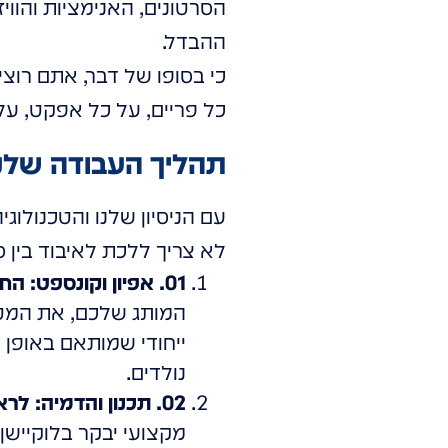
הסרטונים, האנימציות והוו
ההבדל.
כי בסופו של דבר, אתם רוצים
כל פריים, על כל אפקט, על כל צבע. זה
תהליך העבודה שלנו: 4 צעדים להפוך חזון למציאות 
עם הניסיון שלנו והטכנולוג
לא צריך ללכת לאיבוד בין ס
01. אפיון וקונספט: החזון שלכם פוגש את הטכנולוגיה (ולא מתנגש):
המותג שלכם, את המטרו
ייחודי שמותאם באופן מ
נולדים.
02. תכנון והדמיה: לראות את העתיד, ממש היום:
מקצועי יבקר בלוקיישן