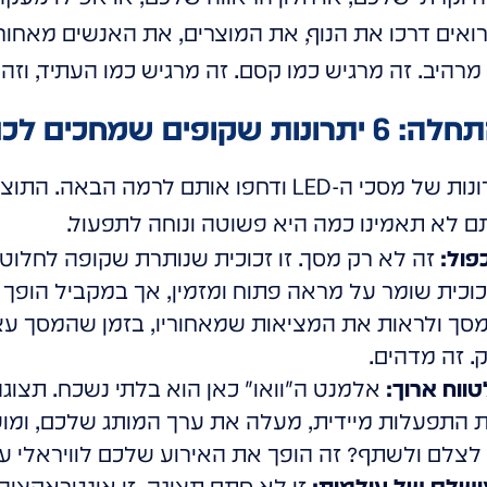
אים דרכו את הנוף, את המוצרים, את האנשים מאחוריו,
 מרהיב. זה מרגיש כמו קסם. זה מרגיש כמו העתיד, וזה 
ם לכם עם HOLOWAVE
HOLOWAVE לקחו את היתרונות של מסכי ה-LED ודחפו אותם 
ם לא תאמינו כמה היא פשוטה ונוחה לתפעול.
פול:
זה לא רק מסך. זו זכוכית שנותרת שקופה לחלוטין
זכוכית שומר על מראה פתוח ומזמין, אך במקביל הופך 
מסך ולראות את המציאות שמאחוריו, בזמן שהמסך עצמ
. זה מדהים.
לטווח ארוך:
אלמנט ה"וואו" כאן הוא בלתי נשכח. תצוגה
ת התפעלות מיידית, מעלה את ערך המותג שלכם, ומוש
לצלם ולשתף? זה הופך את האירוע שלכם לוויראלי עו
זו לא סתם תצוגה, זו אינטראקציה.