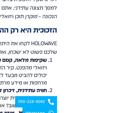
למסך תצוגה עתידני. אתם רו
הנכונה –
מוקרן
תוכן ויזואלי
הזכוכית היא רק ההתחלה: 6 יתרונות שקופים שמחכי
שלכם פשוט לא ישכחו, ואת
שקיפות מלאה, קסם כ
ויזואלי מהפנט. קיר ה
יכולים להביט מבעד ל
מרחפות או מידע מרתק
חוויה עתידנית, זיכרון 
אולטרה-עתידנית יוצר
050-228-6060
לראות את זה שוב? או 
Mix Reality - מיזוג מושלם של עולמות:
WhatsApp