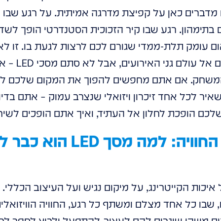
מדברים כאן על קפיצת מדרגה אמיתית. על רגע שבו ה
 בתימהון. רגע שבו קיר הזכוכית הסטנדרטי הופך לשד
 עומק תלת-ממדי שגורם לכם לרצות לגעת בו. זו לא מ
החדשה שמסכי LED
שחק. אם אתם מחפשים להפוך את המקום שלכם לאג
איר לכל אחד זיכרון ויזואלי שנצרב עמוק – אתם בדיוק
שלכם הופכת לחלון אל העתיד, ואיך אתם הופכים לשיח
העידן החדש של החוויה: למ
 איכות הקייטרינג, על מיקום נגיש ועל העיצוב הכללי. 
, שבו כל אחד מצלם ומשתף כל רגע, החוויה הוויזוא
צים משהו שיגרום להם לעצור, להתפעל ולרוץ לספר לח