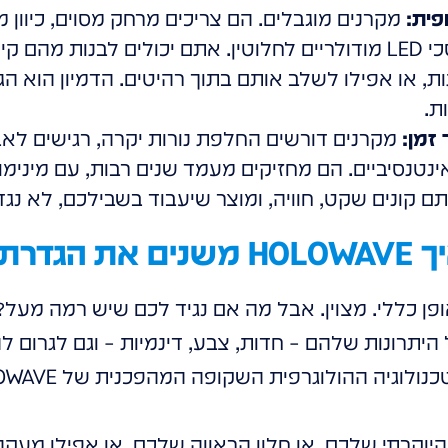
פית:
מקרנים מוגבלים. הם צריכים מרחק מסוים, כיוון מ
רק בפורמט מלבני. מסכי LED מודולריים לחלוטין. אתם יכולים לבנו
ות, או אפילו לשלב אותם בתוך רהיטים. הדמיון הוא ה
ת.
זמן:
נטנסיביים. הם מחזיקים מעמד שנים רבות, עם מינימ
ם קונים שקט, חוויה, ומוצר שיעבוד בשבילכם, לא נגד
"מסך"?
יברנו על מסכי LED באופן כללי. מצוין. אבל מה אם נגיד לכם שיש ר
 היוקרתי שלכם, או חלון הראווה שלכם, או אפילו מעק