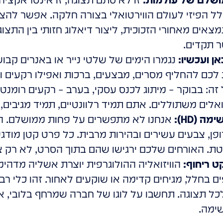
 הפיזי לעולם הווירטואלי בצורה חלקה. אפשר להציג
צאים מאחורי הזכוכית, ליצור דיאלוג חזותי בין התצו
 תקדים.
אן ועכשיו:
נגמרו הימים של שלטי נייר או באנרים קבו
אפשרת לכם להחליף מסרים, מבצעים, ברכות ואפילו רקעים
זה: בבוקר – מיתוג לכנס עסקי, בערב – רקעים רומנטיי
ואלים משתוללים. אתם תמיד רלוונטיים, תמיד מגיבים, 
 (HD):
ן, צבעים עשירים ובהירות מרבית. כל פרט קטן מודג
טת. האורחים שלכם ירגישו שהם בתוך הסרט, לא רק צו
 ריחוף:
הוויזואליה ההולוגרפית יוצרת אשליה מדהי
ם בחלל, מגיחים קדימה או שוקעים לאחור. זהו כלי 
כל תצוגה. תחשבו על לוגו של חברה שמרחף בלובי, א
שימה.