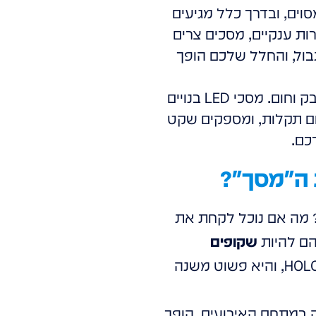
סוים, ובדרך כלל מגיעים
ת מהם קירות ענקיים, מסכים צרים
גבול, והחלל שלכם הופך
מקרנים דורשים החלפת נורות יקרה, רגישים לאבק וחום. מסכי LED בנויים
ום תקלות, ומספקים שקט
כם.
מה מעל? מה אם נוכל לקחת את
שקופים
? זה לא טריק. זו הטכנולוגיה ההולוגרפית השקופה המהפכנית של HOLOWAVE, והיא פשוט משנה
ה במתחם האירועים, הופך