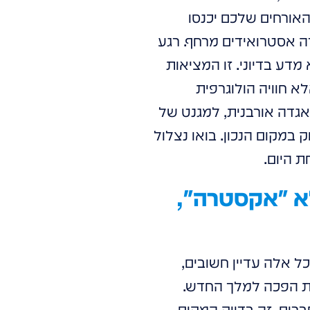
אורחים שלכם יכנסו
ה אסטרואידים מרחף. רגע
דע בדיוני. זו המציאות
 מביאים אל עולם גני האירועים, אבל לא סתם מסכי LED – אלא חוויה הולוגרפית
דה אורבנית, למגנט של
 במקום הנכון. בואו נצלול
ת היום.
ה מסך LED הוא כבר לא "אקסטרה",
כל אלה עדיין חשובים,
לית הפכה למלך החדש.
ברים. זה בדיוק המקום