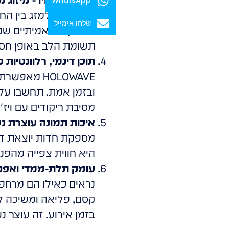
מאפשרת למזג בין החלל
שלחו אימייל
אובייקטים אמיתיים שנמ
תשומת הלב באופן חסר
תוכן דינמי, רלוונטיות כ
HOLOWAVE מ
ובזמן אמת. תחשבו על 
מסיבת ריקודים עם ויז'
איכות תמונה עוצרת נשימה
מספקת חדות יוצאת דופ
היא חווית צפייה מהפנ
עומק תלת-ממדי ואפקט
נראים כאילו הם מרחפי
קסם, פליאה ומשיכה ל
בזמן אירוע. זה עוצר נ