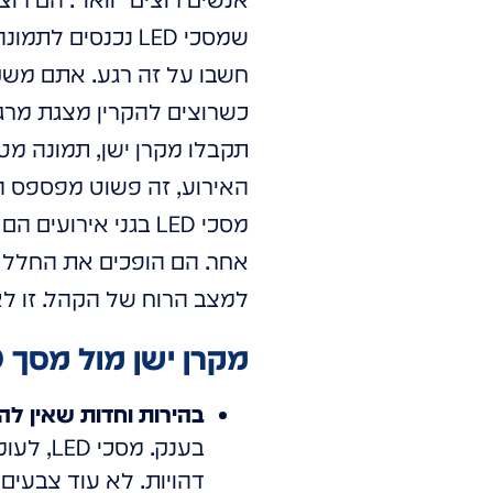
שמסכי LED נכנסים לתמונה, ובגדול.
חשבו על זה רגע. אתם משקי
כשרוצים להקרין מצגת מרגש
תקבלו מקרן ישן, תמונה מט
האירוע, זה פשוט מפספס ה
מסכי LED בגני איר
אחר. הם הופכים את החלל ל
למצב הרוח של הקהל. זו לא
מקרן ישן מול מסך LED חכם: 3 סיבות לעשות את המעבר כבר עכשיו
בהירות וחדות שאין לה
בענק. 
דהויות. לא עוד צבעים