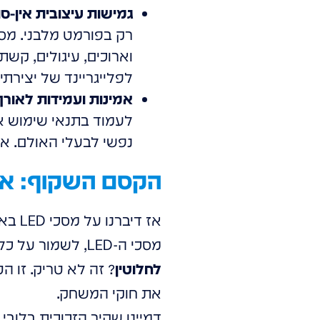
גמישות עיצובית אין-סו
וארוכים, עיגולים, קשת
לפלייגריינד של יצירתיו
אמינות ועמידות לאורך 
לעמוד בתנאי שימוש אי
נפשי לבעלי האולם. את
הקסם השקוף: איך HOLOWAVE משנים את הגדרת ה
אז ד
מסכי ה-LED, לשמור על כל היתרונות שלהם – חדות, צבע, דינמיות – וגם לגרום להם להיות
לחלוטין
את חוקי המשחק.
דמיינו שקיר הזכוכית בלובי