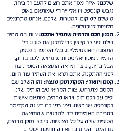
שלכם? איזה מסר אתם רוצים להעביר? ביחד,
נגבש קונספט ויזואלי ייחודי שמותאם באופן
מושלם למיקום ולמטרות שלכם. אנחנו מתרגמים
חלומות לטכנולוגיה.
תכנון חכם והדמיה שתפיל אתכם:
צוות המומחים
שלנו יגיע ללוקיישן כדי לתכנן את סוג וגודל
התצוגה האופטימליים. ובלי הפתעות: נספק
הדמיות פוטוריאליסטיות שימחישו לכם בדיוק,
אבל בדיוק, כיצד תיראה התוצאה הסופית עוד
לפני ההתקנה. אתם תראו את העתיד עוד היום.
קסם ויזואלי: הפקת תוכן מנצח:
זהו השלב שבו
הקסם מתרחש. צוות הקריאייטיב הוותיק שלנו
יפיק עבורכם תוכן וידאו מרהיב, מותאם אישית
לקונספט שגיבשנו. נציג בפניכם תצוגה מקדימה
בסביבה האמיתית כדי להבטיח שהתוצאה
הסופית עולה על כל הציפיות. כי בלי תוכן מדהים,
גם המסך הכי טוב הוא רק חתיכת זכוכית.