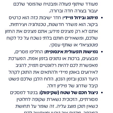
מעודד שיתוף פעולה ומבטיח שהמסר שלכם
יעבור בצורה חדה וברורה.
מיתוג ובידול מיידי:
חדר ישיבות כזה הוא כרטיס
ביקור. הוא משדר חדשנות, טכנולוגיה ויצירתיות.
אתם לא רק מציגים מידע; אתם מציגים את החזון
שלכם, ומשאירים חותם בלתי נשכח על כל לקוח
פוטנציאלי או שותף עסקי.
גמישות תפעולית אינסופית:
החליפו מסרים,
מבצעים, ברכות או נתונים בזמן אמת. המערכת
מאפשרת לכם להיות רלוונטיים תמיד, להגיב
לאירועים באופן מיידי ולהתאים את התוכן לקהל
היעד הנכון ובזמן הנכון. הלוח הלבן שלכם פשוט
קיבל שדרוג של מיליון דולר.
ניצול חכם של שטח (שקיפות):
בניגוד למסכים
מסורתיים, הזכוכית נשארת שקופה לחלוטין
כשאין תוכן מוצג עליה. זה שומר על תחושת
המרחב, מכניס אור טבעי ומאפשר לכם