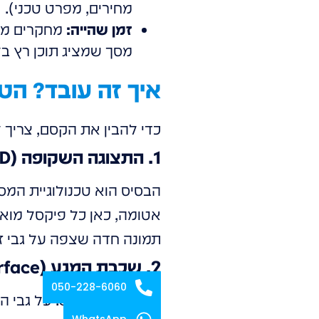
מחירים, מפרט טכני).
זמן שהייה:
מחקרים מרא
מסך שמציג תוכן רץ בל
איך זה עובד? ה
כדי להבין את הקסם, צריך ל
1. התצוגה השקופה (OLED/LED)
אטומה, כאן כל פיקסל מואר
תמונה חדה שצפה על גבי ז
2. שכבת המגע (Touch Interface)
050-228-6060
WhatsApp