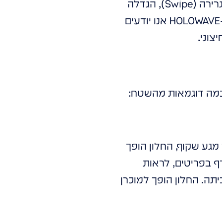
עדינות). הטכנולוגיה הזו רגישה מאוד ומדויקת. היא מאפשרת לזהות מחוות מגע, גרירה (Swipe), הגדלה
(Zoom) והקשה, בדיוק כמו בסמארטפון שלכם, אבל על גבי משטח ענק ושקוף. ב-HOLOWAVE אנו יודעים
צוני.
 כמה דוגמאות מהשטח:
מם. עם מסך מגע שקוף, החלון הופך
לוג", לדפדף בפריטים, לראות
 כדי להזמין את הפריט הביתה. החלון הופך למוכרן