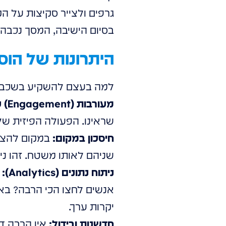
גרפים ולצייר סקיצות על ה
בסיום הישיבה, המסך נכבה ו
היתרונות של הו
למה בעצם להשקיע בשכבת
מעורבות (Engagement) עמוקה:
שראינו. הפעולה הפיזית של 
חיסכון במקום:
במקום להציב
שניהם לאותו משטח. זהו ניצ
ניתוח נתונים (Analytics):
מ
אנשים לחצו הכי הרבה? באי
יקרות ערך.
חדשנות ובידול:
אין הרבה דב