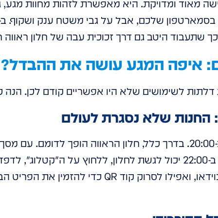
 שתעבוד היטב גם דרך זכוכית עבה של חלון ראווה חי
: איפה המגע עושה את ההבדל?
 דלתות לשימושים שלא היו אפשריים קודם לכן. הנה
דמיינו חנות אופנה נסגרת ב-20:00. בדרך כלל, חלון הראווה הופך לדו
לקיוסק דיגיטלי. עובר אורח ב-22:00 יכול לגשת לחלון, ללחוץ על ה"קט
דוגמנית לובשת את הבגד בוידאו, ואפילו לסרוק קוד QR