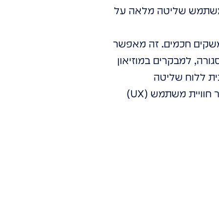
 למשתמש שליטה מלאה על
שקים חכמים. זה מאפשר
גורה, למבקרים במוזיאון
ית ללוח שליטה
אינטראקטיבי. השילוב בין שקיפות (Transparency) לבין מגע (Interactivity) יוצר חוויית משתמש (UX)