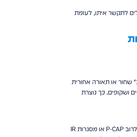
ים לתקשר איתו, לעומת
ת
ילים שיש להם "גב" שחור או תאורה אחורית
 ושקופים. כך נוצרת
כאן נכנס החידוש. על גבי הזכוכית או בתוכה מוטמעת טכנולוגיית מגע מתקדמת (לרוב P-CAP או מסגרות IR