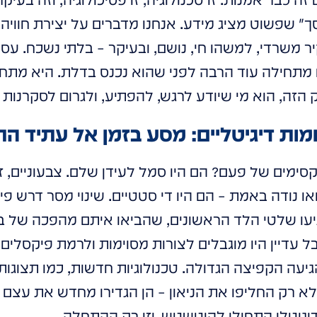
ך" שפשוט מציג מידע. אנחנו מדברים על יצירת חווי
ו קיר משרדי, למשהו חי, נושם, ובעיקר – בלתי נשכח. ע
תחילה עוד הרבה לפני שהוא נכנס בדלת. היא מתחיל
הזה, הוא מי שיודע לרגש, להפתיע, ולגרום לסקרנות
ומות דיגיטליים: מסע בזמן אל עתיד ה
סימים של פעם? הם היו סמל לעידן שלם. צבעוניים, זו
 נודה באמת – הם היו די סטטיים. שינוי מסר דרש פי
יעו שלטי הלד הראשונים, שהביאו איתם מהפכה של ב
ל עדיין היו מוגבלים לצורות מסוימות ולרמת פיקסלי
יעה הקפיצה הגדולה. טכנולוגיות חדשות, כמו תצוגות 
א רק החליפו את הניאון – הן הגדירו מחדש את עצם 
דיגיטלי התחילו להיטשטש. וזו רק ההתחלה.