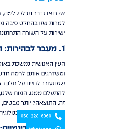
אז בואו נדבר תכלס. למה,
למרות שזו בהחלט סיבה מצו
ישירות על השורה התחתונה
1. מעבר לבהירות: הפסיכולוגיה של המשיכה
העין האנושית נמשכת באופן
ומשדרגים אותם לרמה חדשה ל
שמתעורר לחיים על חלון רא
להתעלם ממנו. המוח שלנו, 
זה. התוצאה? יותר מבטים, יו
במיטבה, מגובה בטכנולוגיה.
050-228-6060
2. סיפורים דינמיים: הנרטיב המתפתח תמיד של המותג שלכם
WhatsApp