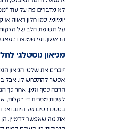
לא מדברים פה על עוד "מס
יומיומי, כמו חלון ראווה א
על תשומת הלב של הלקוח מ
הראשון. ומי שמנצח במאבק 
מניאון נוסטלגי לחל
זוכרים את שלטי הניאון המק
אפשר להתכחש לו. אבל בואו
הרבה כסף וזמן. אחר כך הג
לשנות מסרים די בקלות, אב
בסטנדרטים של היום. ואז הג
את מה שאפשר לדמיין. הן ל
הגבולות בין העולם הפיזי ל