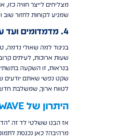
מצליחים לייצר חוויה כזו, א
שמניע לקוחות לחזור שוב וש
4. מדמדומים ועד עלות השחר: יעילות אנרגטית ועמידות – ההשקעה החכמה
בניגוד למה שאולי נדמה, טכ
בנראות, זו השקעה בתשתית
שקט נפשי שאתם יודעים שה
לטווח ארוך, שמשלבת חדשנ
היתרון של HOLOWAVE: כשחזון פוגש מציאות (וגם שקיפות!)
אז הבנו ששלטי לד זה "הדבר