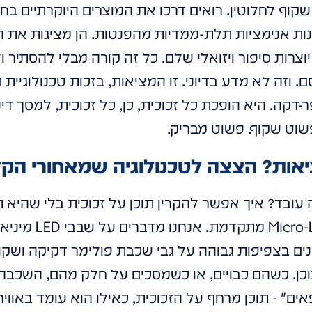
קוף לחלוטין. רואים דרכו את המוצרים היוקרתיים בחנו
ות אנימציות תלת-ממדיות מהפנטות. הן מציגות את ה
וצרות סיפור ויזואלי שלם. כל זה קורה מבלי להסתיר
. וזה לא מדע בדיוני. זו המציאות, בזכות טכנולוגיי
קופה וסופר-דקה. היא הופכת כל זכוכית, כן, כל זכוכית, למסך
פשוט שקוף. פשוט מבריק.
אות? הצצה לטכנולוגיה שמאחורי הק
 עובד? איך אפשר להקרין תוכן על זכוכית בלי שהי
הסוד טמון בטכנולוג
קנים בצפיפות גבוהה על גבי שכבת פולימר דקיקה וש
וכן. כשהם כבויים, או כשמסכים על חלק מהם, השכבה
ם" - תוכן מרחף על הזכוכית, כאילו הוא עומד באוויר.