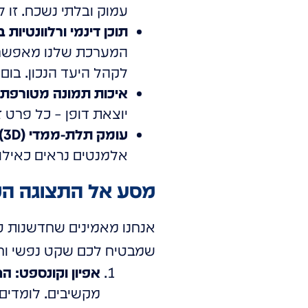
עמוק ובלתי נשכח. זו 
תוכן דינמי ורלוונטיות 
המערכת שלנו מאפשרת ל
לקהל היעד הנכון. בום!
איכות תמונה מטורפת (HD)
יוצאת דופן – כל פרט 
עומק תלת-ממדי (3D) ואפקט ריחוף:
אלמנטים נראים כאילו
מסע אל התצוגה המושלמת: 4 שלבים פשוטים ל
אנחנו מאמינים שחדשנות טכנ
שמבטיח לכם שקט נפשי וחו
אפיון וקונספט: ה
מקשיבים. לומדים