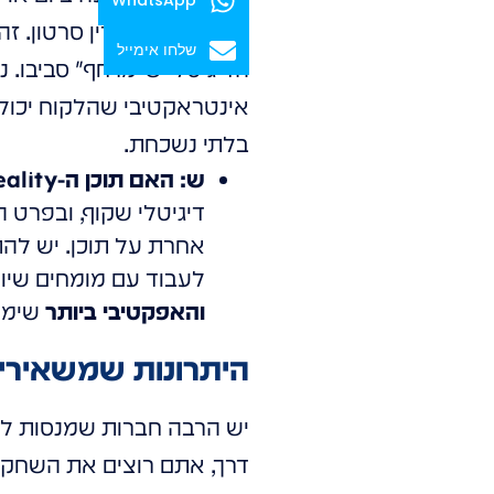
זה לא רק להקרין סרטון. זה
שלחו אימייל
הדיגיטלי ש"מרחף" סביבו. נ
אינטראקטיבי שהלקוח יכול
בלתי נשכחת.
ש: האם תוכן ה-Mix Reality דורש הפקה מיוחדת?
אחרת על תוכן. יש לה
לעבוד עם מומחים שיוד
והאפקטיבי ביותר
שימק
היתרונות שמשאירים אב
יש הרבה חברות שמנסות להי
דרך, אתם רוצים את השחקני