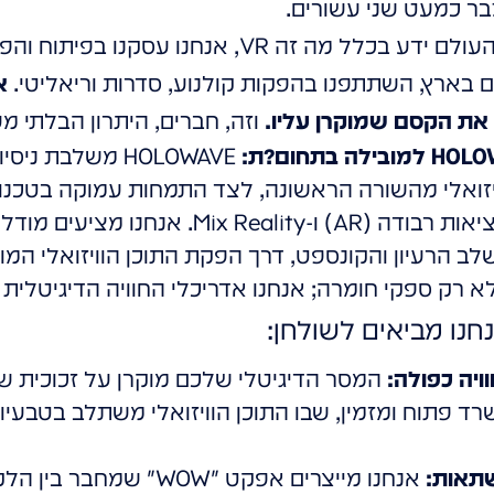
כבר כמעט שני עשורים.
מאז 2005, עוד לפני שרוב העולם ידע בכלל מה זה VR, 
 בארץ, השתתפנו בהפקות קולנוע, סדרות וריאליטי.
א
 את הקסם שמוקרן עליו.
וזה, חברים, היתרון הבלתי מע
ת:
HOLOWAVE משלבת 
זואלי מהשורה הראשונה, לצד התמחות עמוקה בטכנולוג
לב הרעיון והקונספט, דרך הפקת התוכן הוויזואלי המ
א רק ספקי חומרה; אנחנו אדריכלי החוויה הדיגיטלית 
נחנו מביאים לשולחן:
ויה כפולה:
המסר הדיגיטלי שלכם מוקרן על זכוכית שנ
שרד פתוח ומזמין, שבו התוכן הוויזואלי משתלב בטבעיו
תאות:
אנחנו מייצרים אפקט "WOW"