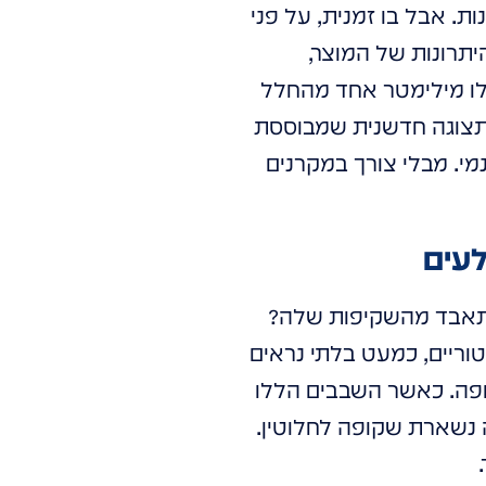
ת. אבל בו זמנית, על פני
יתרונות של המוצר,
 ולו מילימטר אחד מהחלל
ת תצוגה חדשנית שמבוססת
 דינמי. מבלי צורך במקרנים
לעים
א תאבד מהשקיפות שלה?
יית Micro-LED מתקדמת. אנחנו מדברים על שבבי LED מיניאטוריים, כמעט בלתי נראים
קופה. כאשר השבבים הללו
 נשארת שקופה לחלוטין.