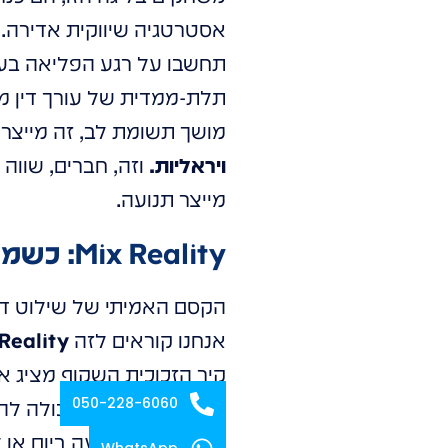
אסטרטגיה שיווקית אדירה.
תחשבו על רגע הפליאה בעינ
תלת-ממדית של עורך דין מר
מושך תשומת לב, זה מייצר
ויראליות.
וזה, חברים, שווה 
מייצר תנועה.
Mix Reality: כשמציאות ודמיון מתמזגים לכדי חוויה אחת
הקסם האמיתי של שילוט דיגי
אנחנו קוראים לזה
Reality
קיר הזכוכית השקוף מציג א
050-228-6060
מידע דינמית. היא יכולה לה
שמותאמות לשעה ביום או ל
WhatsApp