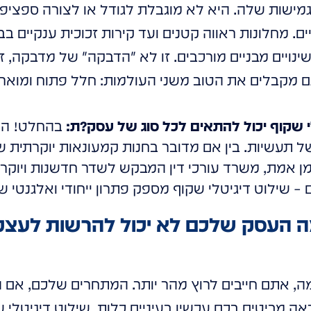
הגמישות שלה. היא לא מוגבלת לגודל או לצורה ספציפי
. מחלונות ראווה קטנים ועד קירות זכוכית ענקיים בב
שינויים מבניים מורכבים. זו לא "הדבקה" של מדבקה, 
ם מקבלים את הטוב משני העולמות: חלל פתוח ומואר, 
י שקוף יכול להתאים לכל סוג של עסק?
ת:
בהחלט! הטכ
 תעשיות. בין אם מדובר בחנות קמעונאות יוקרתית ש
מן אמת, משרד עורכי דין המבקש לשדר חדשנות ויוקרה,
 – שילוט דיגיטלי שקוף מספק פתרון ייחודי ואלגנטי 
ה-WOW: למה העסק שלכם לא יכול להרשות לע
ה, אתם חייבים לרוץ מהר יותר. המתחרים שלכם, אם 
ה מביטים בכם עכשיו בעיניים כלות. שילוט דיגיטלי שק