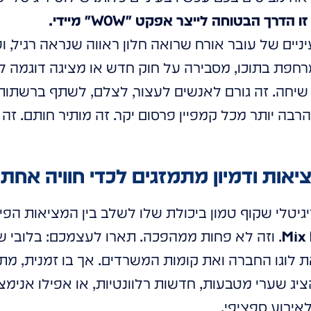
זו הדרך הבטוחה לייצר אפקט "WOW" מיידי.
יים של עובר אורח שרואה חלון ראווה שנראה רגיל, ו
חפת בתוכו, מסבירה על חוק חדש או מציגה דוגמה לני
 שיחה. זה גורם לאנשים לעצור, לצלם, לשתף ברשתות
הרבה יותר מכל קמפיין פרסום יקר. זה מותיר חותם. זה בו
טלי שקוף טמון ביכולת שלו לשלב בין המציאות הפיזי
Mix 
. וזה לא פחות ממהפכה. תארו לעצמכם: בלובי של 
ת לוגו החברה ואת קומות המשרדים. אך בו זמנית, מ
ציג שערי מטבעות, חדשות רלוונטיות, או אפילו אנימצ
אירוע ספציפי.